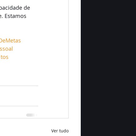
pacidade de 
e. Estamos 
oDeMetas
ssoal
tos
Ver tudo