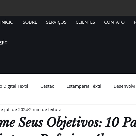
INÍCIO
SOBRE
SERVIÇOS
CLIENTES
CONTATO
ogia
 Digital Têxtil
Gestão
Estamparia Têxtil
Desenvolvi
e jul. de 2024
2 min de leitura
me Seus Objetivos: 10 Pa