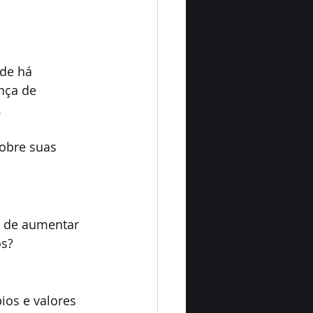
de há 
nça de 
.
sobre suas 
z de aumentar 
os?
ios e valores 