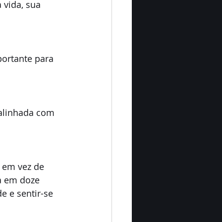
vida, sua 
portante para 
 alinhada com 
 em vez de 
a em doze 
 e sentir-se 