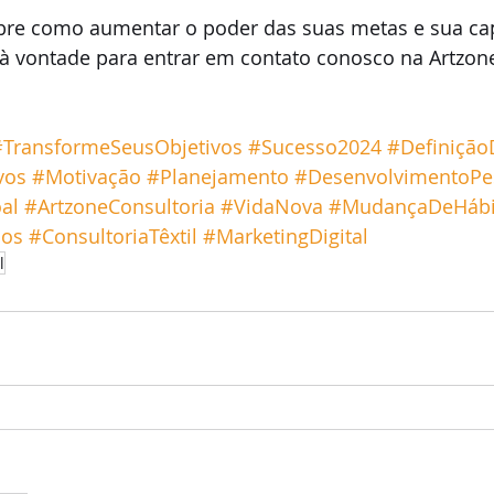
bre como aumentar o poder das suas metas e sua ca
e à vontade para entrar em contato conosco na Artzon
#TransformeSeusObjetivos
#Sucesso2024
#Definiçã
vos
#Motivação
#Planejamento
#DesenvolvimentoPe
al
#ArtzoneConsultoria
#VidaNova
#MudançaDeHábi
hos
#ConsultoriaTêxtil
#MarketingDigital
l