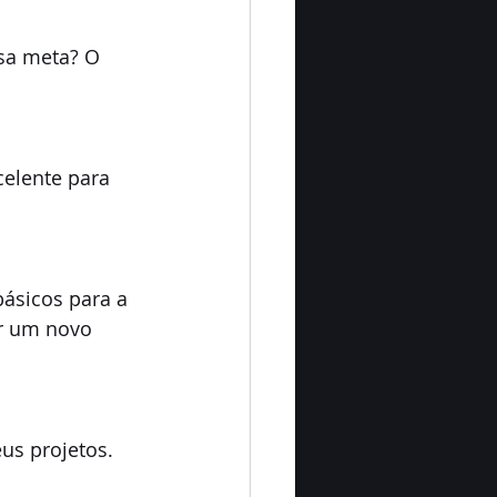
ssa meta? O 
elente para 
básicos para a 
ar um novo 
us projetos.