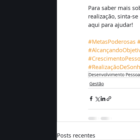
Para saber mais so
realização, sinta-s
aqui para ajudar!
#MetasPoderosas
#AlcançandoObjeti
#CrescimentoPesso
#RealizaçãoDeSon
Desenvolvimento Pessoa
Gestão
Posts recentes