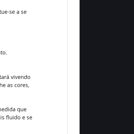
ue-se a se 
 
to.
tará vivendo 
he as cores, 
medida que 
s fluido e se 