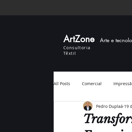
ArtZone
Arte e tecnol
Consultoria
Têxtil
All Posts
Comercial
Impressão
Pedro Duplaá
19 d
Transfor