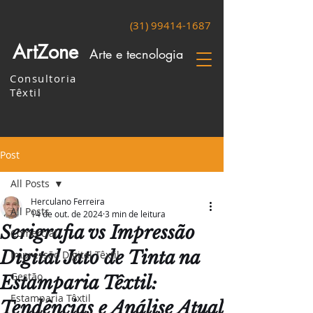
(31) 99414-1687
ArtZone
Arte e tecnologia
Consultoria
Têxtil
Post
All Posts
Herculano Ferreira
All Posts
14 de out. de 2024
3 min de leitura
Serigrafia vs Impressão
Comercial
Digital Jato de Tinta na
Impressão Digital Têxtil
Gestão
Estamparia Têxtil:
Estamparia Têxtil
Tendências e Análise Atual