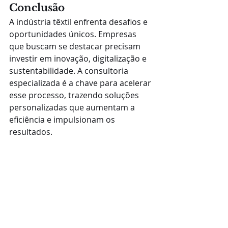
Conclusão
A indústria têxtil enfrenta desafios e 
oportunidades únicos. Empresas 
que buscam se destacar precisam 
investir em inovação, digitalização e 
sustentabilidade. A consultoria 
especializada é a chave para acelerar 
esse processo, trazendo soluções 
personalizadas que aumentam a 
eficiência e impulsionam os 
resultados.
Se você deseja saber mais sobre 
como a ArtZone pode ajudar sua 
empresa a crescer, 
entre em 
contato conosco
 para uma 
consultoria gratuita.