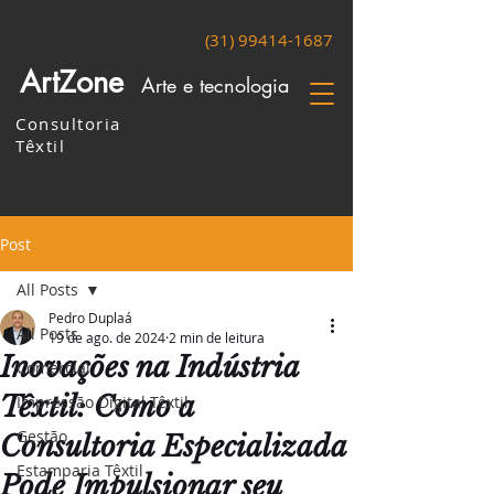
(31) 99414-1687
ArtZone
Arte e tecnologia
Consultoria
Têxtil
Post
All Posts
Pedro Duplaá
All Posts
19 de ago. de 2024
2 min de leitura
Inovações na Indústria
Comercial
Têxtil: Como a
Impressão Digital Têxtil
Gestão
Consultoria Especializada
Estamparia Têxtil
Pode Impulsionar seu