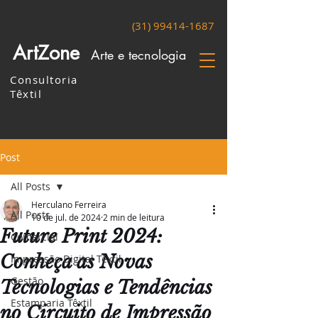
(31) 99414-1687
ArtZone
Arte e tecnologia
Consultoria
Têxtil
Post
All Posts
Herculano Ferreira
All Posts
10 de jul. de 2024
2 min de leitura
Future Print 2024:
Comercial
Conheça as Novas
Impressão Digital Têxtil
Gestão
Tecnologias e Tendências
Estamparia Têxtil
no Circuito de Impressão