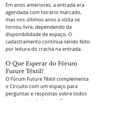
Em anos anteriores, a entrada era 
agendada com horário marcado, 
mas nos últimos anos a visita se 
tornou livre, dependendo da 
disponibilidade de espaço. O 
cadastramento continua sendo feito 
por leitura do crachá na entrada.
O Que Esperar do Fórum 
Future Têxtil?
O Fórum Future Têxtil complementa 
o Circuito com um espaço para 
perguntas e respostas sobre todos 
os aspectos da impressão em 
tecidos. Os visitantes podem tirar 
dúvidas com a equipe e participar 
das palestras para explorar mais 
profundamente os temas discutidos 