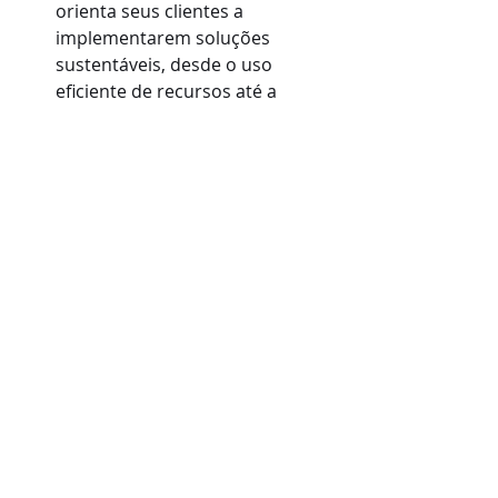
orienta seus clientes a 
implementarem soluções 
sustentáveis, desde o uso 
eficiente de recursos até a 
redução de resíduos e a escolha 
de materiais eco-friendly.
Conclusão
O mercado de estamparia têxtil está 
em constante evolução, e para se 
destacar, é necessário mais do que 
boas ideias – é preciso contar com a 
expertise de uma consultoria 
especializada. A ArtZone oferece 
todo o suporte que sua empresa 
precisa para otimizar processos, 
adotar novas tecnologias e 
desenvolver produtos criativos e 