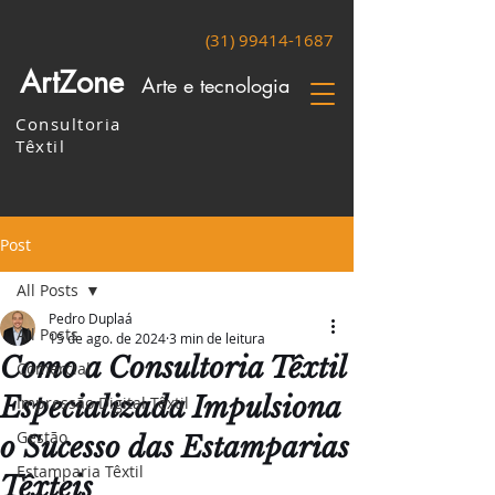
(31) 99414-1687
ArtZone
Arte e tecnologia
Consultoria
Têxtil
Post
All Posts
Pedro Duplaá
All Posts
15 de ago. de 2024
3 min de leitura
Como a Consultoria Têxtil
Comercial
Especializada Impulsiona
Impressão Digital Têxtil
Gestão
o Sucesso das Estamparias
Estamparia Têxtil
Têxteis