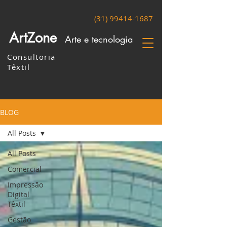
(31) 99414-1687
ArtZone
Arte e tecnologia
Consultoria
Têxtil
BLOG
All Posts
All Posts
Comercial
Impressão
Digital
Têxtil
Gestão