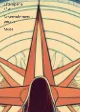
Estamparia
Têxtil
Desenvolvimento
pessoal
Moda