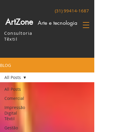
(31) 99414-1687
ArtZone
Arte e tecnologia
Consultoria
Têxtil
BLOG
All Posts
All Posts
Comercial
Impressão
Digital
Têxtil
Gestão