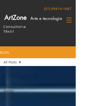
(31) 99414-1687
ArtZone
Arte e tecnologia
Consultoria
Têxtil
BLOG
All Posts
All Posts
Comercial
Impressão
Digital
Têxtil
Gestão