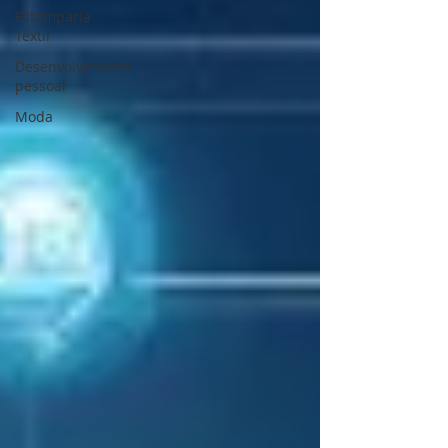
Estamparia
Têxtil
Desenvolvimento
pessoal
Moda